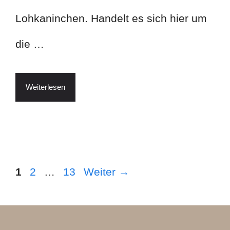
Lohkaninchen. Handelt es sich hier um
die …
Weiterlesen
Seite
Seite
Seite
1
2
…
13
Weiter
→