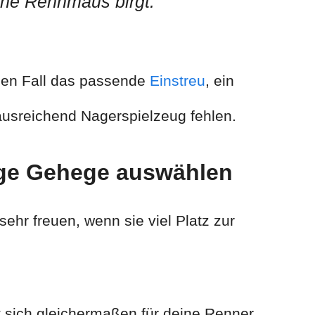
ine Rennmaus birgt.
inen Fall das passende
Einstreu
, ein
usreichend Nagerspielzeug fehlen.
tige Gehege auswählen
hr freuen, wenn sie viel Platz zur
 sich gleichermaßen für deine Renner.