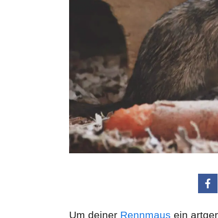
Um deiner
Rennmaus
ein artge