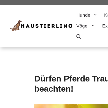
Zum
Hunde
K
Inhalt
Vögel
Ex
springen
Dürfen Pferde Tra
beachten!