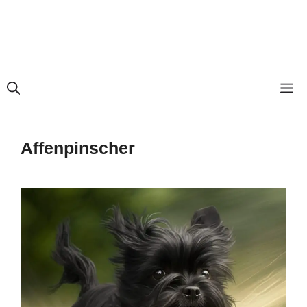
M
Affenpinscher